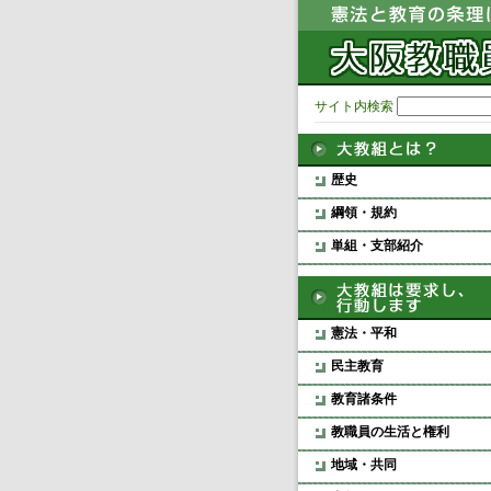
サイト内検索
歴史
綱領・規約
単組・支部紹介
憲法・平和
民主教育
教育諸条件
教職員の生活と権利
地域・共同