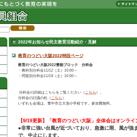
2022年お知らせ民主教育活動紹介・見解
教育のつどい大阪2022特設ページ
教育のつどい大阪2022豊能ブロック 分科会
・教科別分科会11/12（土）10:00～
・問題別分科会11/19（土）10:00～
分科会の詳細はこちらをご覧ください（
こちら
）。
分科会の討議の柱（
こちら
）
いずれも会場は、豊中市立大池小学校です。参加費無料。
【9/19更新】「教育のつどい大阪」全体会はオンラ
●非常に強い台風が近づいており、急激に雨、風が強
で、中止にします。