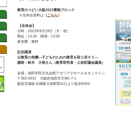
教育のつどい大阪2022豊能ブロック
※全体会資料は
（
こちら
）
【全体会】
日時：2022年9月19日（月・祝）
開会：13:30 開場：13:00
参加費：無料
記念講演
公教育の危機―子どものための教育を取り戻そう―
講師：鈴木 大裕さん（教育研究者・土佐町議会議員）
会場：池田市民文化会館アゼリア小ホール＆オンライン
〒563-0031 大阪府池田市天神1-7-1
阪急宝塚線 石橋阪大前駅西出口より徒歩約8分