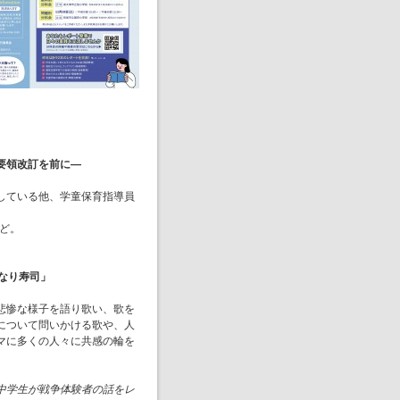
要領改訂を前に―
している他、学童保育指導員
。
など。
なり寿司」
悲惨な様子を語り歌い、歌を
について問いかける歌や、人
マに多くの人々に共感の輪を
中学生が戦争体験者の話をレ