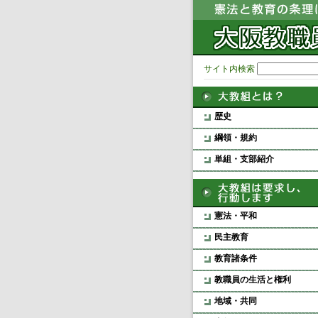
サイト内検索
歴史
綱領・規約
単組・支部紹介
憲法・平和
民主教育
教育諸条件
教職員の生活と権利
地域・共同