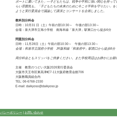
ポートに書いてきた」―子どもたちは、戦争や平和に強い関心を持って
らい雰囲気も。「子どもたちの未来のために今こそ平和を守りたい」を
ようと実行委員会で議論して講演とコンサートを企画しました。
教科別分科会
日時：10月31 日（土）午前の部10:30～ 午後の部13:30～
会場：泉大津市立旭小学校 南海本線「泉大津」駅東口から徒歩6分
問題別分科会
日時：11月28日（土）午前の部10:30～ 午後の部13:30～
会場：和泉市立国府小学校 JR阪和線「和泉府中」駅西口から徒歩8分
両分科会ともスリッパをご持参ください。また学校周辺はお静かにお願
主催 教育のつどい大阪2026実行委員会
大阪市天王寺区東高津町7-11大阪府教育会館706
大阪教職員組合内
TEL: 06-6768-2330
E-mail: daikyoso@daikyoso.jp
イバシーポリシー
|
お問い合わせ