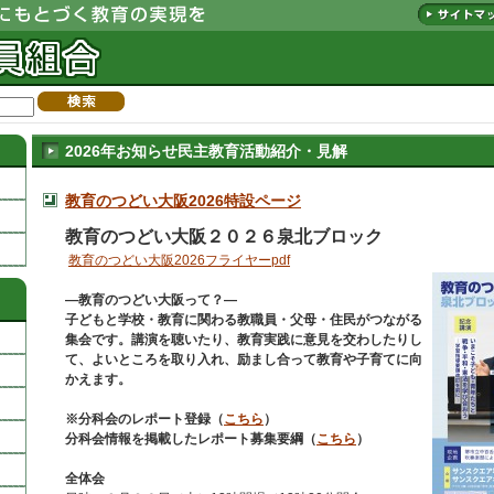
2026年お知らせ民主教育活動紹介・見解
教育のつどい大阪2026特設ページ
教育のつどい大阪２０２６泉北ブロック
教育のつどい大阪2026フライヤーpdf
―教育のつどい大阪って？―
子どもと学校・教育に関わる教職員・父母・住民がつながる
集会です。講演を聴いたり、教育実践に意見を交わしたりし
て、よいところを取り入れ、励まし合って教育や子育てに向
かえます。
※分科会のレポート登録（
こちら
）
分科会情報を掲載したレポート募集要綱（
こちら
）
全体会