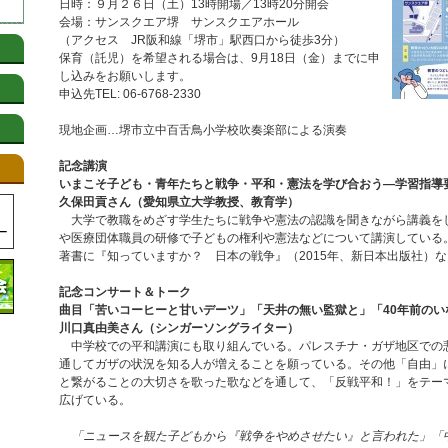
日時：９月２６日（土）13時開場／13時20分開会
会場：サンスクエア堺 サンスクエアホール
（アクセス JR阪和線「堺市」駅西口から徒歩3分）
保育（託児）を希望される場合は、9月18日（金）までに申
し込みをお願いします。
申込先TEL: 06-6768-2330
現地企画…堺市立中百舌鳥小学校吹奏楽部による演奏
記念講演
いまこそ子ども・青年たちと戦争・平和・憲法を学び合おう―学習指導
久保田貢さん（愛知県立大学教授、教育学）
大学で教職をめざす学生たちに戦争や憲法の認識を聞きながら講義を
や医療団体職員の研修で子どもの権利や憲法などについて講演している
著書に『知っていますか？ 日本の戦争』（2015年、新日本出版社）
記念コンサート＆トーク
曲目「苦いコーヒーと甘いデーツ」「天井の無い監獄と」「40年前のい
川口真由美さん（シンガーソングライター）
中学校での平和講演にも取り組んでいる。パレスチナ・ガザ地区での
通してガザの状況を知る人が増えることを願っている。その他「自由」
と繋がることの大切さを歌った歌などを通して、「反戦平和！」をテー
広げている。
「ニュースを観た子どもから『戦争をやめさせたい』と言われた」「